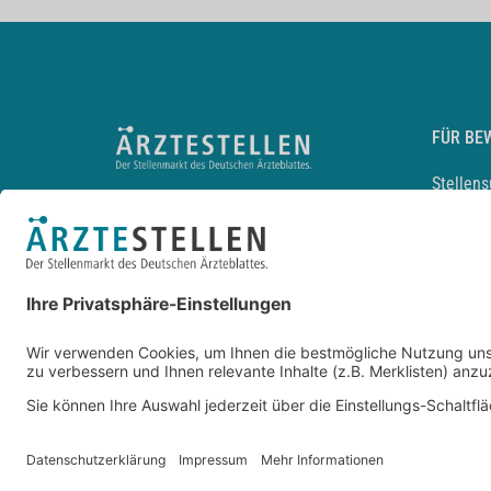
FÜR BE
Stellen
Lebensl
Arbeitg
Arzt und
JobMail
Durchsu