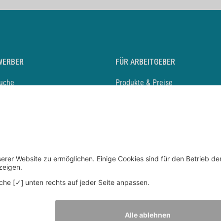
WERBER
FÜR ARBEITGEBER
suche
Produkte & Preise
auf anlegen
Mediadaten & Ansprechpartner
eber entdecken
Arbeitgeberprofil anlegen
 Karriere
Recruiting-Podcast
 Service
chen Sie den Stellenkatalog