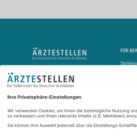
FÜR BE
Stellen
Lebensl
Arbeitg
Arzt und
JobMail
Durchsu