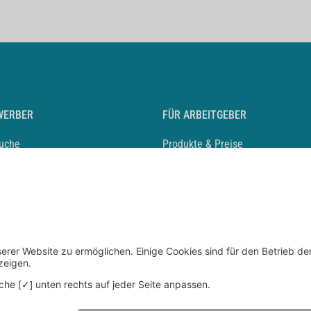
WERBER
FÜR ARBEITGEBER
suche
Produkte & Preise
auf anlegen
Mediadaten & Ansprechpartner
eber entdecken
Arbeitgeberprofil anlegen
 Karriere
Recruiting-Podcast
 Service
chen Sie den Stellenkatalog