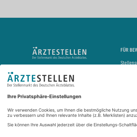
FÜR BE
Stellen
Lebensl
Arbeitg
Arzt und
JobMail
Durchsu