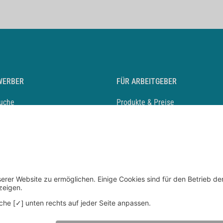
WERBER
FÜR ARBEITGEBER
suche
Produkte & Preise
auf anlegen
Mediadaten & Ansprechpartner
eber entdecken
Arbeitgeberprofil anlegen
 Karriere
Recruiting-Podcast
 Service
chen Sie den Stellenkatalog