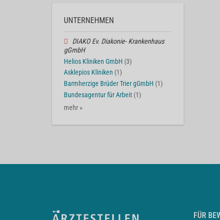
UNTERNEHMEN
DIAKO Ev. Diakonie- Krankenhaus
gGmbH
Helios Kliniken GmbH
(3)
Asklepios Kliniken
(1)
Barmherzige Brüder Trier gGmbH
(1)
Bundesagentur für Arbeit
(1)
mehr »
FÜR BE