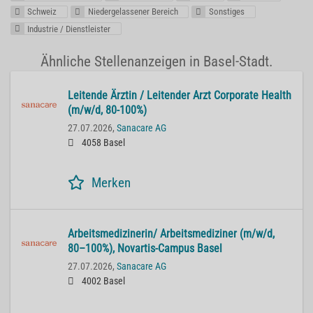
Schweiz
Niedergelassener Bereich
Sonstiges
Industrie / Dienstleister
Ähnliche Stellenanzeigen in Basel-Stadt.
Lei­ten­de Ärz­tin / Lei­ten­der Arzt Cor­po­ra­te He­alth
(m/w/d, 80-100%)
27.07.2026,
Sanacare AG
4058 Basel
Merken
Ar­beits­me­di­zi­ne­rin/ Ar­beits­me­di­zi­ner (m/w/d,
80–100%), No­var­tis-Cam­pus Basel
27.07.2026,
Sanacare AG
4002 Basel