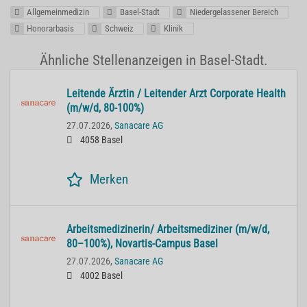
Allgemeinmedizin
Basel-Stadt
Niedergelassener Bereich
Honorarbasis
Schweiz
Klinik
Ähnliche Stellenanzeigen in Basel-Stadt.
Lei­ten­de Ärz­tin / Lei­ten­der Arzt Cor­po­ra­te He­alth
(m/w/d, 80-100%)
27.07.2026,
Sanacare AG
4058 Basel
Merken
Ar­beits­me­di­zi­ne­rin/ Ar­beits­me­di­zi­ner (m/w/d,
80–100%), No­var­tis-Cam­pus Basel
27.07.2026,
Sanacare AG
4002 Basel