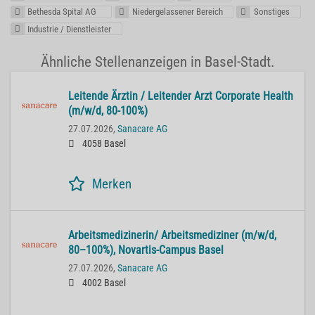
Bethesda Spital AG
Niedergelassener Bereich
Sonstiges
Industrie / Dienstleister
Ähnliche Stellenanzeigen in Basel-Stadt.
Lei­ten­de Ärz­tin / Lei­ten­der Arzt Cor­po­ra­te He­alth
(m/w/d, 80-100%)
27.07.2026,
Sanacare AG
4058 Basel
Merken
Ar­beits­me­di­zi­ne­rin/ Ar­beits­me­di­zi­ner (m/w/d,
80–100%), No­var­tis-Cam­pus Basel
27.07.2026,
Sanacare AG
4002 Basel