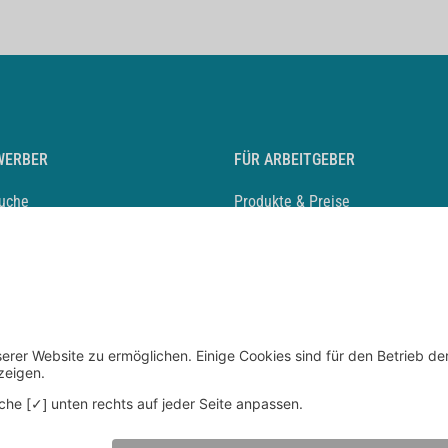
WERBER
FÜR ARBEITGEBER
suche
Produkte & Preise
auf anlegen
Mediadaten & Ansprechpartner
eber entdecken
Arbeitgeberprofil anlegen
 Karriere
Recruiting-Podcast
 Service
chen Sie den Stellenkatalog