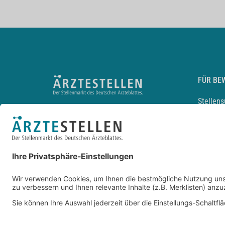
FÜR BE
Stellen
Lebensl
Arbeitg
Arzt und
JobMail
Durchsu