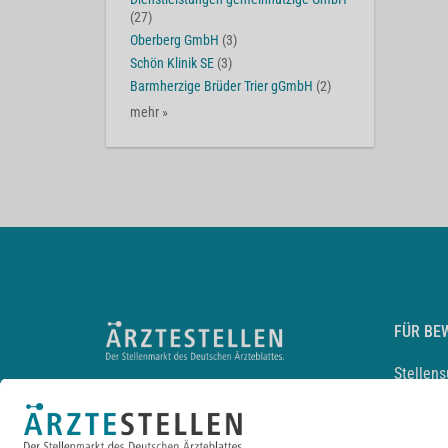
(27)
Oberberg GmbH
(3)
Schön Klinik SE
(3)
Barmherzige Brüder Trier gGmbH
(2)
mehr »
FÜR BE
Stellen
Lebensl
Arbeitg