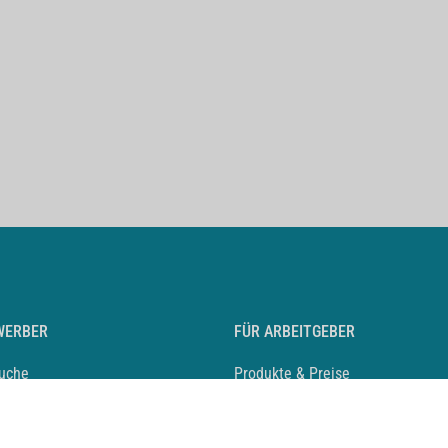
WERBER
FÜR ARBEITGEBER
suche
Produkte & Preise
auf anlegen
Mediadaten & Ansprechpartner
eber entdecken
Arbeitgeberprofil anlegen