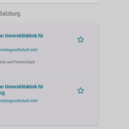
Salzburg.
r Universitätsklinik für
etriebsgesellschaft mbH
Medizin und Pneumologie
r Universitätsklinik für
/d)
etriebsgesellschaft mbH