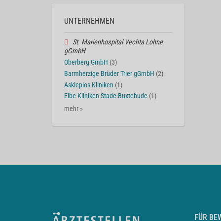
UNTERNEHMEN
St. Marienhospital Vechta Lohne
gGmbH
Oberberg GmbH
(3)
Barmherzige Brüder Trier gGmbH
(2)
Asklepios Kliniken
(1)
Elbe Kliniken Stade-Buxtehude
(1)
mehr »
FÜR BE