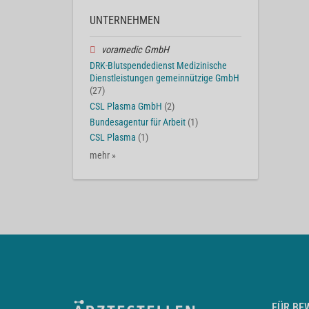
UNTERNEHMEN
voramedic GmbH
DRK-Blutspendedienst Medizinische
Dienstleistungen gemeinnützige GmbH
(27)
CSL Plasma GmbH
(2)
Bundesagentur für Arbeit
(1)
CSL Plasma
(1)
mehr »
FÜR BE