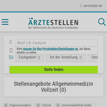
aerzteblatt.de
Bitte
passen Sie Ihre Privatsphäre-Einstellungen an
, um diese
Inhalte zu sehen.
Fachgebiet
Art der Anstellung
Unterneh
Stellenangebote Allgemeinmedizin
Vollzeit (0)
Allgemeinmedizin
Vollzeit
Ammerland-Klinik GmbH