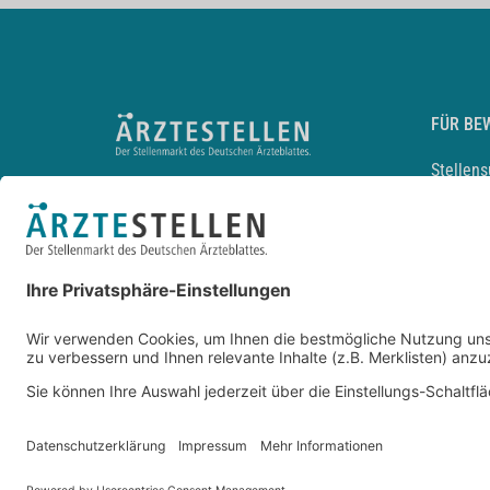
FÜR BE
Stellen
Lebensl
Arbeitg
Arzt und
JobMail
Durchsu