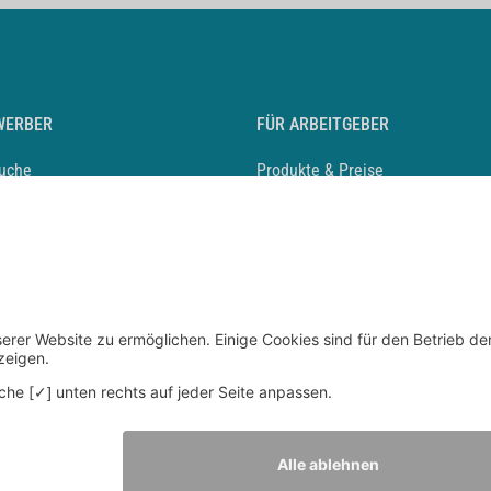
WERBER
FÜR ARBEITGEBER
suche
Produkte & Preise
auf anlegen
Mediadaten & Ansprechpartner
eber entdecken
Arbeitgeberprofil anlegen
 Karriere
Recruiting-Podcast
 Service
chen Sie den Stellenkatalog