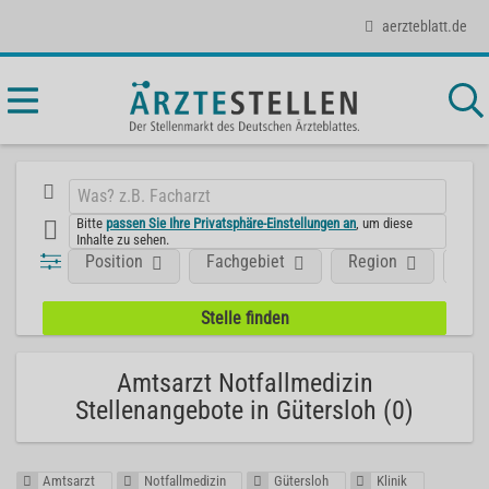
aerzteblatt.de
Bitte
passen Sie Ihre Privatsphäre-Einstellungen an
, um diese
Inhalte zu sehen.
Position
Fachgebiet
Region
Art
Amtsarzt Notfallmedizin
Stellenangebote in Gütersloh (0)
Amtsarzt
Notfallmedizin
Gütersloh
Klinik