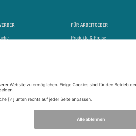
WERBER
FÜR ARBEITGEBER
suche
Produkte & Preise
auf anlegen
Mediadaten & Ansprechpartner
eber entdecken
Arbeitgeberprofil anlegen
 Karriere
Recruiting-Podcast
 Service
chen Sie den Stellenkatalog