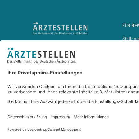
FÜR BE
Stellen
Lebensl
Arbeitg
Arzt und
JobMail
Durchsu
Entwickelt durch
JOBIQO