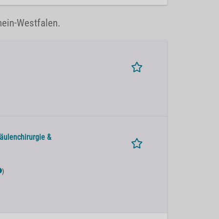
hein-Westfalen.
äulenchirurgie &
)