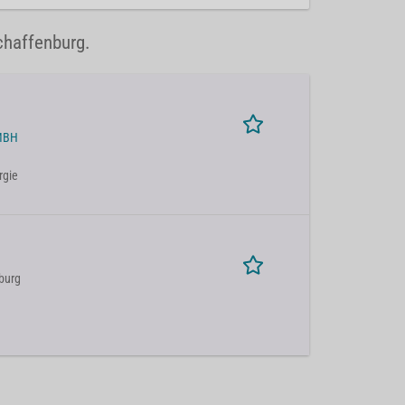
chaffenburg.
MBH
rgie
burg