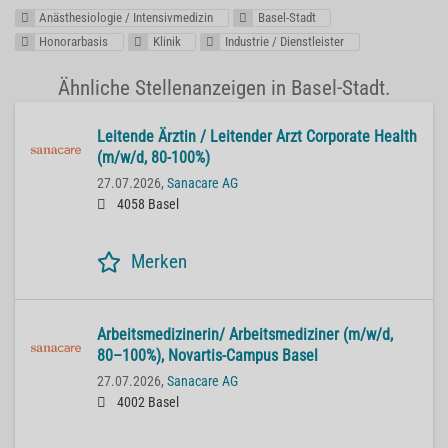
Anästhesiologie / Intensivmedizin
Basel-Stadt
Honorarbasis
Klinik
Industrie / Dienstleister
Ähnliche Stellenanzeigen in Basel-Stadt.
Lei­ten­de Ärz­tin / Lei­ten­der Arzt Cor­po­ra­te He­alth
(m/w/d, 80-100%)
27.07.2026,
Sanacare AG
4058 Basel
Merken
Ar­beits­me­di­zi­ne­rin/ Ar­beits­me­di­zi­ner (m/w/d,
80–100%), No­var­tis-Cam­pus Basel
27.07.2026,
Sanacare AG
4002 Basel