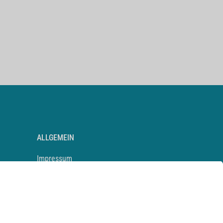
ALLGEMEIN
Impressum
Kontakt
Datenschutz
Newsletter
AGB