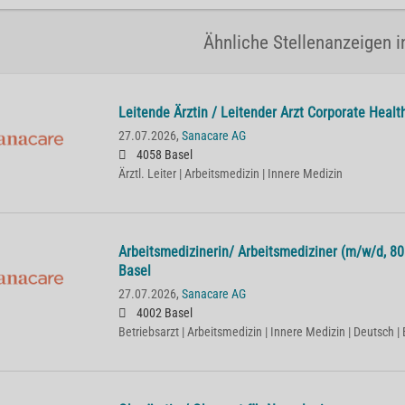
Ähnliche Stellenanzeigen i
Lei­ten­de Ärz­tin / Lei­ten­der Arzt Cor­po­ra­te He­
27.07.2026,
Sanacare AG
4058 Basel
Ärztl. Leiter | Arbeitsmedizin | Innere Medizin
Ar­beits­me­di­zi­ne­rin/ Ar­beits­me­di­zi­ner (m/w/d,
Basel
27.07.2026,
Sanacare AG
4002 Basel
Betriebsarzt | Arbeitsmedizin | Innere Medizin | Deutsch | 