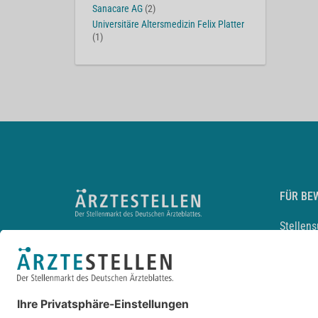
Sanacare AG
(2)
Universitäre Altersmedizin Felix Platter
(1)
FÜR BE
Stellen
Lebensl
Arbeitg
Arzt und
JobMail