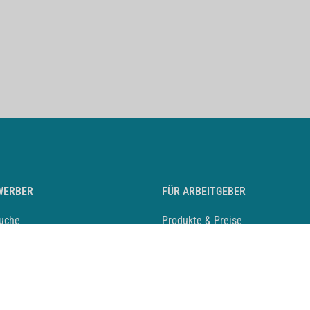
WERBER
FÜR ARBEITGEBER
suche
Produkte & Preise
auf anlegen
Mediadaten & Ansprechpartner
eber entdecken
Arbeitgeberprofil anlegen
 Karriere
Recruiting-Podcast
 Service