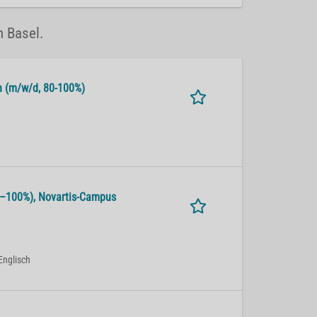
n Basel.
alth (m/w/d, 80-100%)
 80–100%), No­var­tis-Cam­pus
Englisch