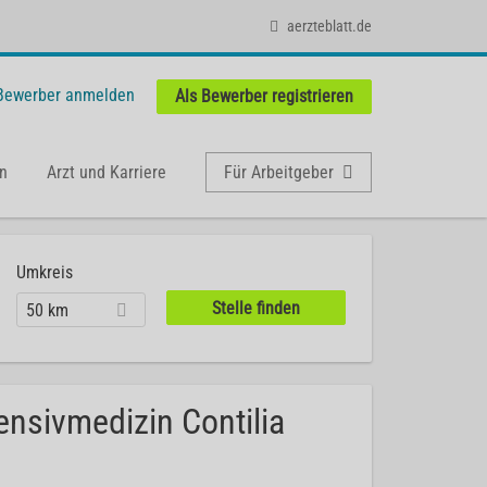
aerzteblatt.de
 Bewerber anmelden
Als Bewerber registrieren
n
Arzt und Karriere
Für Arbeitgeber
Umkreis
50 km
ensivmedizin Contilia