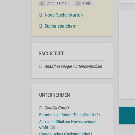
Contilia GmbH
Klinik
Neue Suche starten
Suche speichern
FACHGEBIET
Anästhesiologie / Intensivmedizin
UNTERNEHMEN
Contilia GmbH
Barmherzige Brüder Trier gGmbH
(6)
Alexianer Klinikum Hochsauerland
GmbH
(5)
Evangelisches Klinikum Bethel |