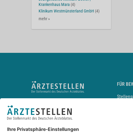
Krankenhaus Mara
(4)
Klinikum Westmünsterland GmbH
(4)
mehr »
FÜR BE
Stellen
Lebensl
Arbeitg
Arzt und
JobMail