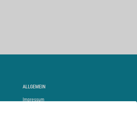
ALLGEMEIN
Impressum
Kontakt
Datenschutz
Newsletter
AGB