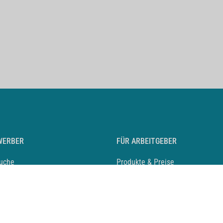
WERBER
FÜR ARBEITGEBER
suche
Produkte & Preise
auf anlegen
Mediadaten & Ansprechpartner
eber entdecken
Arbeitgeberprofil anlegen
 Karriere
Recruiting-Podcast
 Service