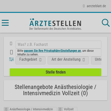
aerzteblatt.de
Bitte
passen Sie Ihre Privatsphäre-Einstellungen an
, um diese
Inhalte zu sehen.
Fachgebiet
Art der Anstellung
Unterneh
Stellenangebote Anästhesiologie /
Intensivmedizin Vollzeit (0)
Anästhesiologie / Intensivmedizin
Vollzeit