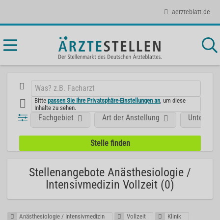
aerzteblatt.de
Bitte
passen Sie Ihre Privatsphäre-Einstellungen an
, um diese
Inhalte zu sehen.
Fachgebiet
Art der Anstellung
Unterneh
Stellenangebote Anästhesiologie /
Intensivmedizin Vollzeit (0)
Anästhesiologie / Intensivmedizin
Vollzeit
Klinik