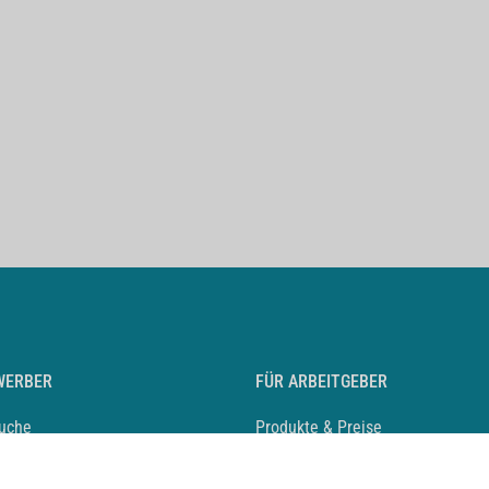
WERBER
FÜR ARBEITGEBER
suche
Produkte & Preise
auf anlegen
Mediadaten & Ansprechpartner