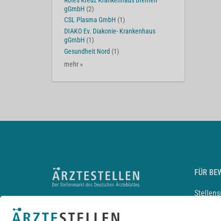
Rotes Kreuz Krankenhaus Bremen
gGmbH
(2)
CSL Plasma GmbH
(1)
DIAKO Ev. Diakonie- Krankenhaus
gGmbH
(1)
Gesundheit Nord
(1)
mehr »
FÜR BE
Stellen
Lebensl