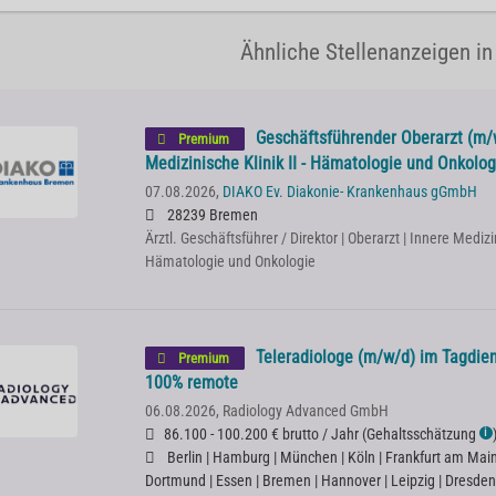
Ähnliche Stellenanzeigen i
Geschäftsführender Oberarzt (m/
Premium
Medizinische Klinik II - Hämatologie und Onkolog
07.08.2026,
DIAKO Ev. Diakonie- Krankenhaus gGmbH
28239 Bremen
Ärztl. Geschäftsführer / Direktor | Oberarzt | Innere Mediz
Hämatologie und Onkologie
Teleradiologe (m/w/d) im Tagdien
Premium
100% remote
06.08.2026,
Radiology Advanced GmbH
86.100 - 100.200 € brutto / Jahr
(
Gehaltsschätzung
ℹ
Berlin | Hamburg | München | Köln | Frankfurt am Main |
Dortmund | Essen | Bremen | Hannover | Leipzig | Dresden