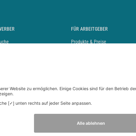
WERBER
FÜR ARBEITGEBER
suche
Produkte & Preise
auf anlegen
Mediadaten & Ansprechpartner
eber entdecken
Arbeitgeberprofil anlegen
 Karriere
Recruiting-Podcast
 Service
chen Sie den Stellenkatalog