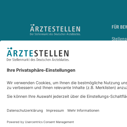
FÜR BE
Stellen
Lebensl
Arbeitg
Arzt und
JobMail
Durchsu
Entwickelt durch
JOBIQO