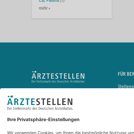
CSL Plasma
(1)
mehr »
FÜR BE
Stellen
Lebensl
Arbeitg
Arzt und
JobMail
Durchsu