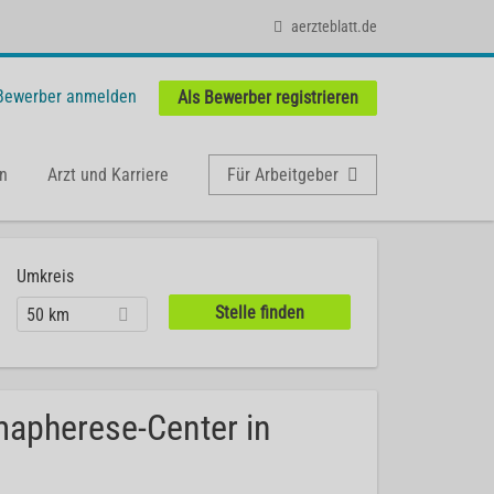
aerzteblatt.de
 Bewerber anmelden
Als Bewerber registrieren
n
Arzt und Karriere
Für Arbeitgeber
Umkreis
50 km
mapherese-Center in