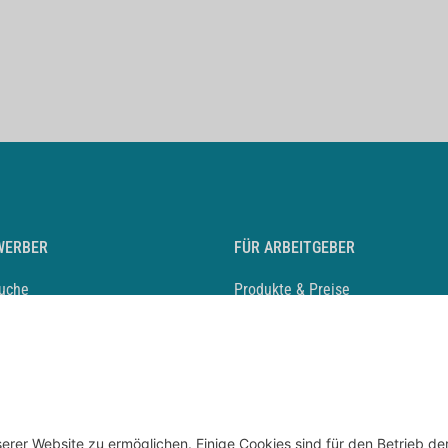
WERBER
FÜR ARBEITGEBER
suche
Produkte & Preise
auf anlegen
Mediadaten & Ansprechpartner
eber entdecken
Arbeitgeberprofil anlegen
 Karriere
Recruiting-Podcast
 Service
chen Sie den Stellenkatalog