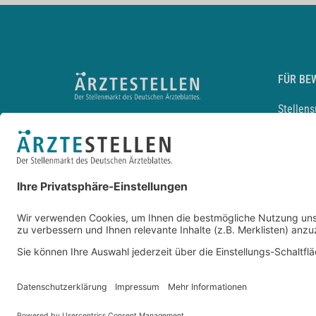
FÜR BE
Stellen
Lebensl
Arbeitg
Arzt und
JobMail
Durchsu