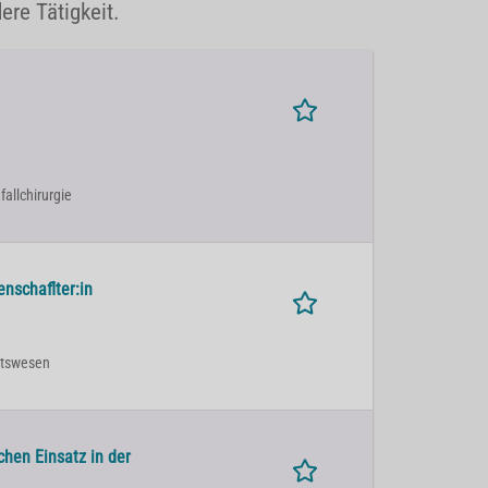
ere Tätigkeit.
fallchirurgie
enschaflter:in
eitswesen
chen Einsatz in der