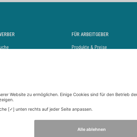
WERBER
FÜR ARBEITGEBER
suche
Produkte & Preise
auf anlegen
Mediadaten & Ansprechpartner
eber entdecken
Arbeitgeberprofil anlegen
 Karriere
Recruiting-Podcast
 Service
chen Sie den Stellenkatalog