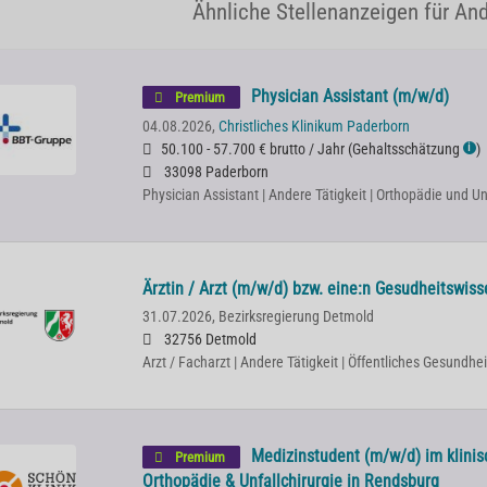
Ähnliche Stellenanzeigen für And
Physician Assistant (m/w/d)
Premium
04.08.2026,
Christliches Klinikum Paderborn
50.100 - 57.700 € brutto / Jahr
(
Gehaltsschätzung
)
ℹ
33098 Paderborn
Physician Assistant | Andere Tätigkeit | Orthopädie und Un
Ärztin / Arzt (m/w/d) bzw. eine:n Gesudheitswiss
31.07.2026,
Bezirksregierung Detmold
32756 Detmold
Arzt / Facharzt | Andere Tätigkeit | Öffentliches Gesundh
Medizinstudent (m/w/d) im klinis
Premium
Orthopädie & Unfallchirurgie in Rendsburg