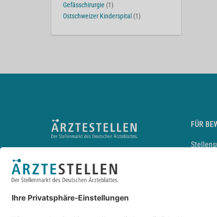
Gefässchirurgie
(1)
Ostschweizer Kinderspital
(1)
FÜR BE
Stellen
Lebensl
Arbeitg
Arzt und
JobMail
Durchsu