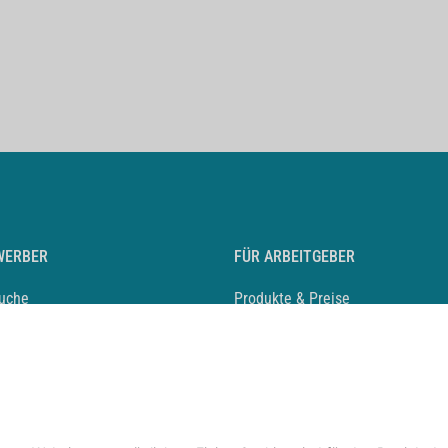
WERBER
FÜR ARBEITGEBER
suche
Produkte & Preise
auf anlegen
Mediadaten & Ansprechpartner
eber entdecken
Arbeitgeberprofil anlegen
 Karriere
Recruiting-Podcast
 Service
chen Sie den Stellenkatalog