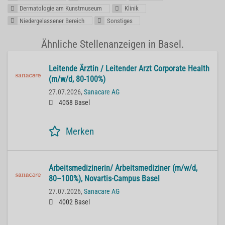
Dermatologie am Kunstmuseum
Klinik
Niedergelassener Bereich
Sonstiges
Ähnliche Stellenanzeigen in Basel.
Lei­ten­de Ärz­tin / Lei­ten­der Arzt Cor­po­ra­te He­alth
(m/w/d, 80-100%)
27.07.2026,
Sanacare AG
4058 Basel
Merken
Ar­beits­me­di­zi­ne­rin/ Ar­beits­me­di­zi­ner (m/w/d,
80–100%), No­var­tis-Cam­pus Basel
27.07.2026,
Sanacare AG
4002 Basel