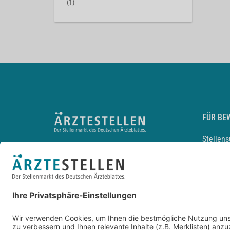
(1)
FÜR BE
Stellen
Lebensl
Arbeitg
Arzt und
JobMail
Durchsu