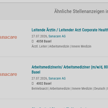
Ähnliche Stellenanzeigen i
Lei­ten­de Ärz­tin / Lei­ten­der Arzt Cor­po­ra­te He­
27.07.2026,
Sanacare AG
4058 Basel
Ärztl. Leiter | Arbeitsmedizin | Innere Medizin
Ar­beits­me­di­zi­ne­rin/ Ar­beits­me­di­zi­ner (m/w/d,
Basel
27.07.2026,
Sanacare AG
4002 Basel
Betriebsarzt | Arbeitsmedizin | Innere Medizin | Deutsch | 