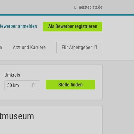
aerzteblatt.de
 Bewerber anmelden
Als Bewerber registrieren
n
Arzt und Karriere
Für Arbeitgeber
Umkreis
50 km
nstmuseum