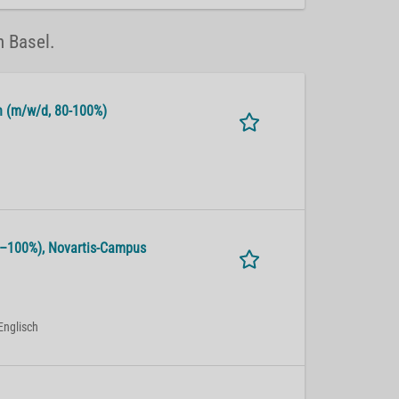
n Basel.
alth (m/w/d, 80-100%)
 80–100%), No­var­tis-Cam­pus
Englisch