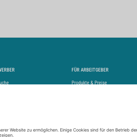
WERBER
FÜR ARBEITGEBER
suche
Produkte & Preise
auf anlegen
Mediadaten & Ansprechpartner
eber entdecken
Arbeitgeberprofil anlegen
 Karriere
Recruiting-Podcast
 Service
chen Sie den Stellenkatalog