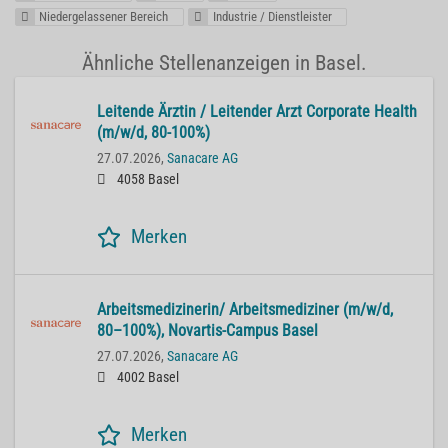
Niedergelassener Bereich
Industrie / Dienstleister
Ähnliche Stellenanzeigen in Basel.
Lei­ten­de Ärz­tin / Lei­ten­der Arzt Cor­po­ra­te He­alth
(m/w/d, 80-100%)
27.07.2026,
Sanacare AG
4058 Basel
Merken
Ar­beits­me­di­zi­ne­rin/ Ar­beits­me­di­zi­ner (m/w/d,
80–100%), No­var­tis-Cam­pus Basel
27.07.2026,
Sanacare AG
4002 Basel
Merken