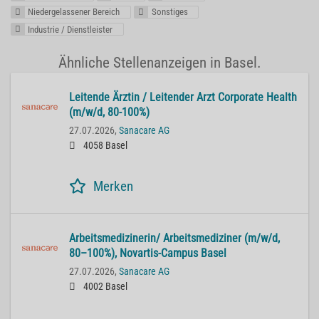
Niedergelassener Bereich
Sonstiges
Industrie / Dienstleister
Ähnliche Stellenanzeigen in Basel.
Lei­ten­de Ärz­tin / Lei­ten­der Arzt Cor­po­ra­te He­alth
(m/w/d, 80-100%)
27.07.2026,
Sanacare AG
4058 Basel
Merken
Ar­beits­me­di­zi­ne­rin/ Ar­beits­me­di­zi­ner (m/w/d,
80–100%), No­var­tis-Cam­pus Basel
27.07.2026,
Sanacare AG
4002 Basel