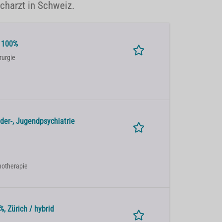
acharzt in Schweiz.
e 100%
rurgie
der-, Jugendpsychiatrie
chotherapie
, Zürich / hybrid