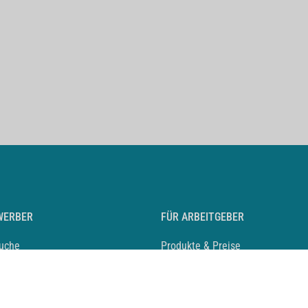
WERBER
FÜR ARBEITGEBER
suche
Produkte & Preise
auf anlegen
Mediadaten & Ansprechpartner
eber entdecken
Arbeitgeberprofil anlegen
 Karriere
Recruiting-Podcast