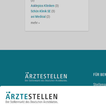
(3)
Asklepios Kliniken
(3)
Schön Klinik SE
(3)
avi Medical
(2)
mehr »
FÜR BE
Stellen
Lebensl
Arbeitg
Arzt und