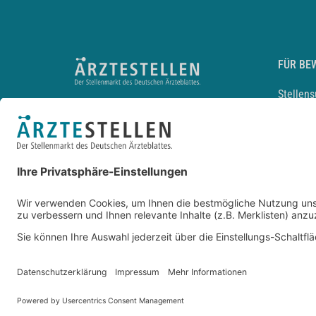
FÜR BE
Stellen
Lebensl
Arbeitg
Arzt und
JobMail
Durchsu
Entwickelt durch
JOBIQO