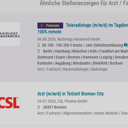
Ähnliche Stellenanzeigen für Arzt / F
Teleradiologe (m/w/d) im Tagdien
Premium
100% remote
06.08.2026,
Radiology Advanced GmbH
86.100 - 100.200 € brutto / Jahr
(
Gehaltsschätzung
ℹ
Berlin | Hamburg | München | Köln | Frankfurt am Main |
Dortmund | Essen | Bremen | Hannover | Leipzig | Dresden
Karlsruhe | Augsburg | Wiesbaden | Bielefeld | Bochum
Arzt / Facharzt | Neuroradiologie | Radiologie
Arzt (m/w/d) in Teilzeit Bremen City
29.07.2026,
CSL Plasma GmbH
28307 Bremen
Arzt / Facharzt | Allgemeinmedizin | Innere Medizin | Tra