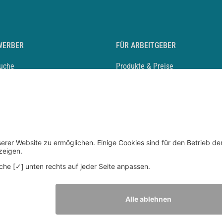
WERBER
FÜR ARBEITGEBER
suche
Produkte & Preise
auf anlegen
Mediadaten & Ansprechpartner
eber entdecken
Arbeitgeberprofil anlegen
 Karriere
Recruiting-Podcast
 Service
chen Sie den Stellenkatalog