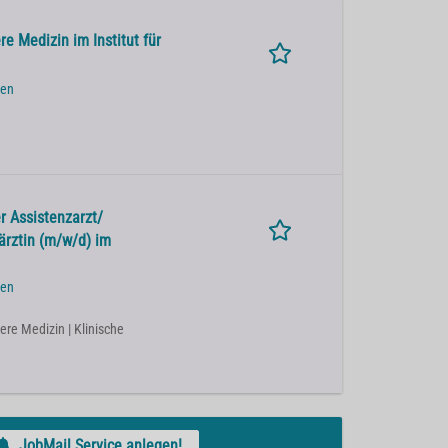
e Medizin im Institut für
den
r Assistenzarzt/
ärztin (m/w/d) im
den
nere Medizin | Klinische
JobMail Service anlegen!