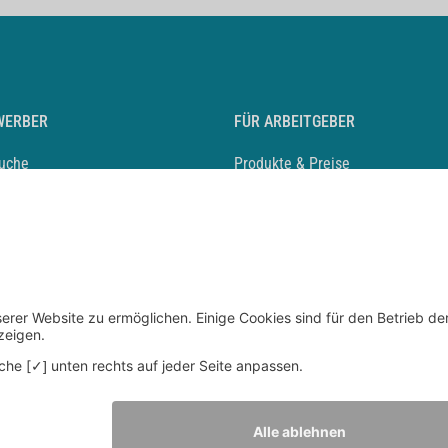
WERBER
FÜR ARBEITGEBER
suche
Produkte & Preise
auf anlegen
Mediadaten & Ansprechpartner
eber entdecken
Arbeitgeberprofil anlegen
 Karriere
Recruiting-Podcast
 Service
chen Sie den Stellenkatalog