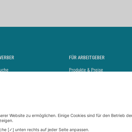
WERBER
FÜR ARBEITGEBER
suche
Produkte & Preise
auf anlegen
Mediadaten & Ansprechpartner
eber entdecken
Arbeitgeberprofil anlegen
 Karriere
Recruiting-Podcast
 Service
chen Sie den Stellenkatalog