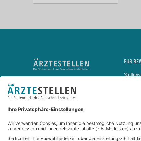
FÜR BE
Stellen
Lebensl
Arbeitg
Arzt und
JobMail
Durchsu