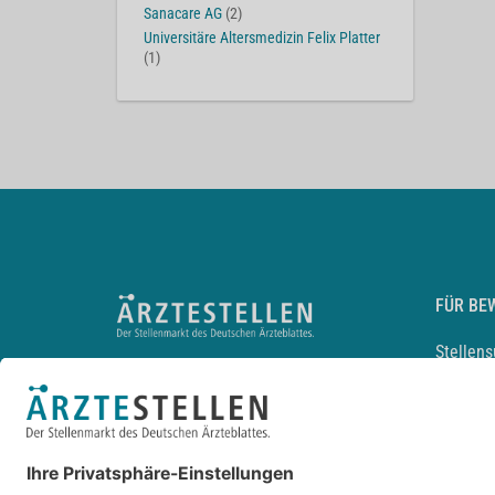
Sanacare AG
(2)
Universitäre Altersmedizin Felix Platter
(1)
FÜR BE
Stellen
Lebensl
Arbeitg
Arzt und
JobMail