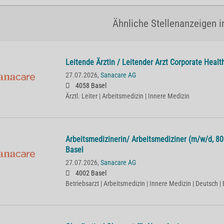
Ähnliche Stellenanzeigen i
Lei­ten­de Ärz­tin / Lei­ten­der Arzt Cor­po­ra­te He­
27.07.2026,
Sanacare AG
4058 Basel
Ärztl. Leiter | Arbeitsmedizin | Innere Medizin
Ar­beits­me­di­zi­ne­rin/ Ar­beits­me­di­zi­ner (m/w/d,
Basel
27.07.2026,
Sanacare AG
4002 Basel
Betriebsarzt | Arbeitsmedizin | Innere Medizin | Deutsch | 