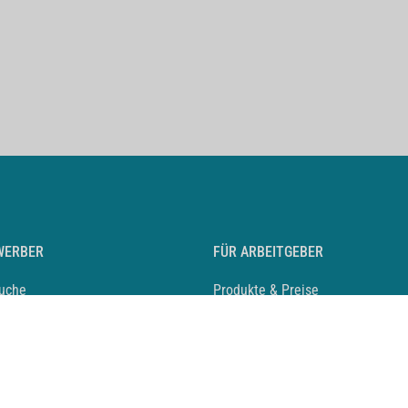
WERBER
FÜR ARBEITGEBER
suche
Produkte & Preise
auf anlegen
Mediadaten & Ansprechpartner
eber entdecken
Arbeitgeberprofil anlegen
 Karriere
Recruiting-Podcast
 Service