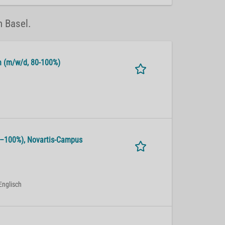
n Basel.
alth (m/w/d, 80-100%)
 80–100%), No­var­tis-Cam­pus
Englisch