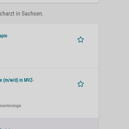
acharzt in Sachsen.
apie
ie (m/w/d) in MVZ-
troenterologie