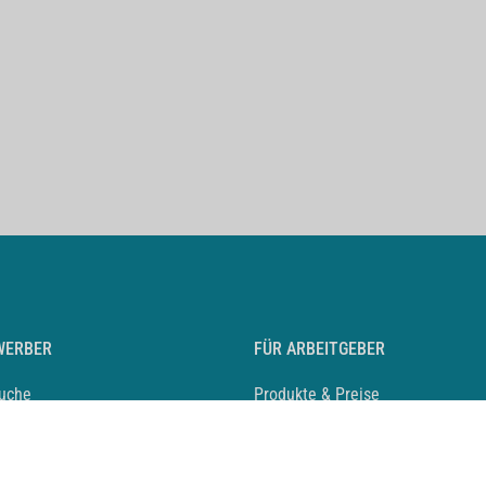
WERBER
FÜR ARBEITGEBER
suche
Produkte & Preise
auf anlegen
Mediadaten & Ansprechpartner
eber entdecken
Arbeitgeberprofil anlegen