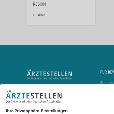
REGION
Wels
FÜR BE
Stellen
Lebensl
Arbeitg
Arzt und
JobMail