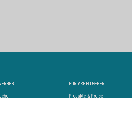
WERBER
FÜR ARBEITGEBER
suche
Produkte & Preise
auf anlegen
Mediadaten & Ansprechpartner
eber entdecken
Arbeitgeberprofil anlegen
 Karriere
Recruiting-Podcast
 Service