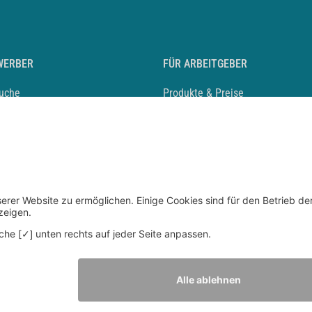
WERBER
FÜR ARBEITGEBER
suche
Produkte & Preise
auf anlegen
Mediadaten & Ansprechpartner
eber entdecken
Arbeitgeberprofil anlegen
 Karriere
Recruiting-Podcast
 Service
chen Sie den Stellenkatalog