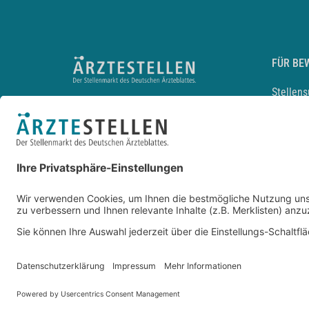
FÜR BE
Stellen
Lebensl
Arbeitg
Arzt und
JobMail
Durchsu
Entwickelt durch
JOBIQO