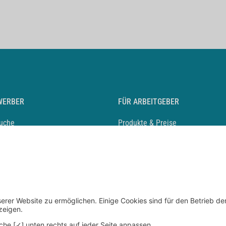
WERBER
FÜR ARBEITGEBER
suche
Produkte & Preise
auf anlegen
Mediadaten & Ansprechpartner
eber entdecken
Arbeitgeberprofil anlegen
 Karriere
Recruiting-Podcast
 Service
chen Sie den Stellenkatalog