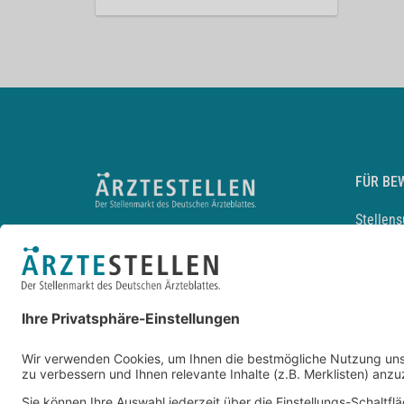
FÜR BE
Stellen
Lebensl
Arbeitg
Arzt und
JobMail
Durchsu