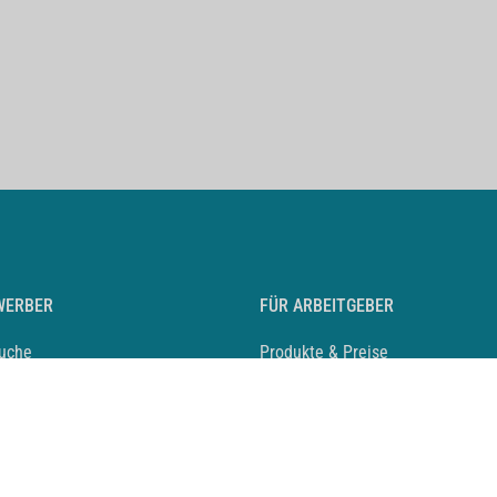
WERBER
FÜR ARBEITGEBER
suche
Produkte & Preise
auf anlegen
Mediadaten & Ansprechpartner
eber entdecken
Arbeitgeberprofil anlegen
 Karriere
Recruiting-Podcast
 Service