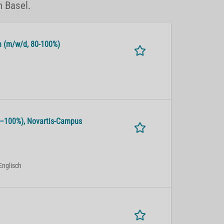
n Basel.
alth (m/w/d, 80-100%)
 80–100%), No­var­tis-Cam­pus
Englisch