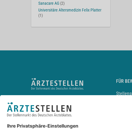
Sanacare AG
(2)
Universitäre Altersmedizin Felix Platter
(1)
FÜR BE
Stellen
Lebensl
Arbeitg
Arzt und
JobMail