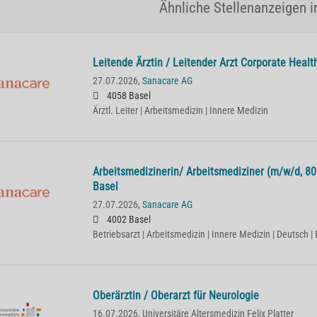
Ähnliche Stellenanzeigen i
Lei­ten­de Ärz­tin / Lei­ten­der Arzt Cor­po­ra­te He­
27.07.2026,
Sanacare AG
4058 Basel
Ärztl. Leiter | Arbeitsmedizin | Innere Medizin
Ar­beits­me­di­zi­ne­rin/ Ar­beits­me­di­zi­ner (m/w/d,
Basel
27.07.2026,
Sanacare AG
4002 Basel
Betriebsarzt | Arbeitsmedizin | Innere Medizin | Deutsch | 
Oberärztin / Oberarzt für Neurologie
16.07.2026,
Universitäre Altersmedizin Felix Platter