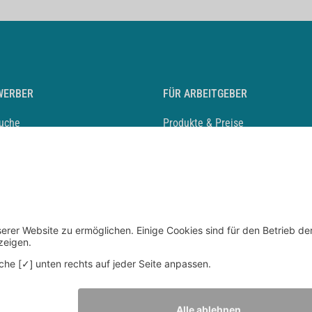
WERBER
FÜR ARBEITGEBER
suche
Produkte & Preise
auf anlegen
Mediadaten & Ansprechpartner
eber entdecken
Arbeitgeberprofil anlegen
 Karriere
Recruiting-Podcast
 Service
chen Sie den Stellenkatalog