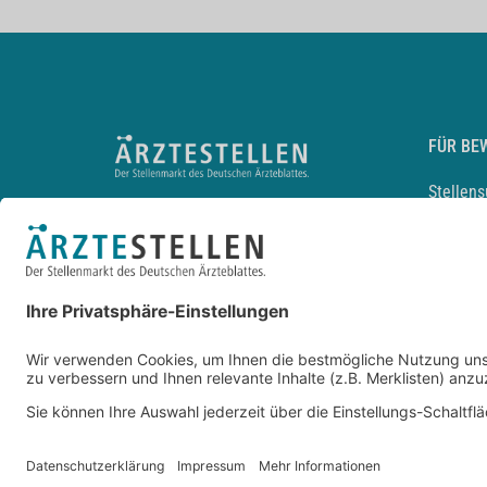
FÜR BE
Stellen
Lebensl
Arbeitg
Arzt und
JobMail
Durchsu