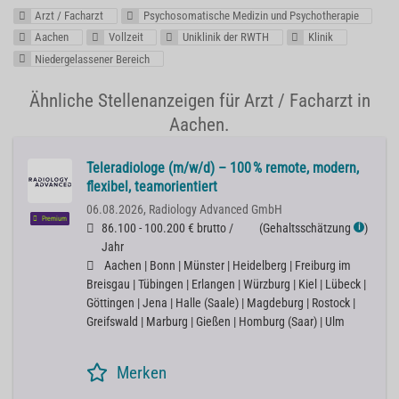
Arzt / Facharzt
Psychosomatische Medizin und Psychotherapie
Aachen
Vollzeit
Uniklinik der RWTH
Klinik
Niedergelassener Bereich
Ähnliche Stellenanzeigen für Arzt / Facharzt in
Aachen.
Teleradiologe (m/w/d) – 100 % remote, modern,
flexibel, teamorientiert
06.08.2026,
Radiology Advanced GmbH
Premium
86.100 - 100.200 € brutto /
(
Gehaltsschätzung
)
ℹ
Jahr
Aachen | Bonn | Münster | Heidelberg | Freiburg im
Breisgau | Tübingen | Erlangen | Würzburg | Kiel | Lübeck |
Göttingen | Jena | Halle (Saale) | Magdeburg | Rostock |
Greifswald | Marburg | Gießen | Homburg (Saar) | Ulm
Merken