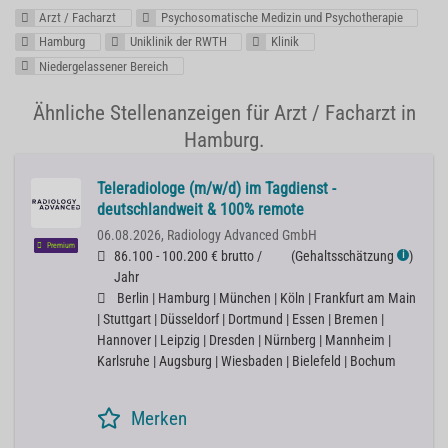
Arzt / Facharzt
Psychosomatische Medizin und Psychotherapie
Hamburg
Uniklinik der RWTH
Klinik
Niedergelassener Bereich
Ähnliche Stellenanzeigen für Arzt / Facharzt in
Hamburg.
Teleradiologe (m/w/d) im Tagdienst -
deutschlandweit & 100% remote
06.08.2026,
Radiology Advanced GmbH
Premium
86.100 - 100.200 € brutto /
(
Gehaltsschätzung
)
ℹ
Jahr
Berlin | Hamburg | München | Köln | Frankfurt am Main
| Stuttgart | Düsseldorf | Dortmund | Essen | Bremen |
Hannover | Leipzig | Dresden | Nürnberg | Mannheim |
Karlsruhe | Augsburg | Wiesbaden | Bielefeld | Bochum
Merken