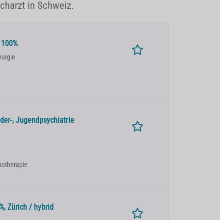
acharzt in Schweiz.
e 100%
rurgie
der-, Jugendpsychiatrie
chotherapie
, Zürich / hybrid