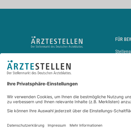
FÜR BE
Stellen
Lebensl
Arbeitg
Arzt und
JobMail
Durchsu