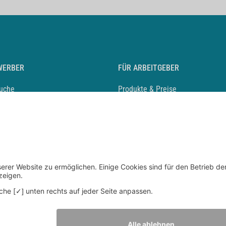
WERBER
FÜR ARBEITGEBER
suche
Produkte & Preise
auf anlegen
Mediadaten & Ansprechpartner
eber entdecken
Arbeitgeberprofil anlegen
 Karriere
Recruiting-Podcast
 Service
chen Sie den Stellenkatalog