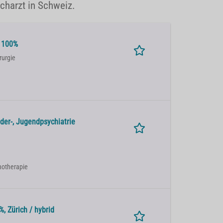
acharzt in Schweiz.
e 100%
rurgie
der-, Jugendpsychiatrie
chotherapie
, Zürich / hybrid