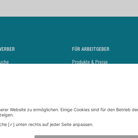
WERBER
FÜR ARBEITGEBER
suche
Produkte & Preise
auf anlegen
Mediadaten & Ansprechpartner
eber entdecken
Arbeitgeberprofil anlegen
 Karriere
Recruiting-Podcast
 Service
chen Sie den Stellenkatalog