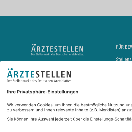
FÜR BE
Stellen
Lebensl
Arbeitg
Arzt und
JobMail
Durchsu