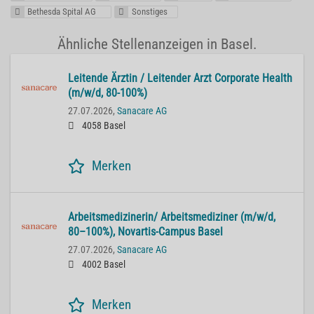
Bethesda Spital AG
Sonstiges
Ähnliche Stellenanzeigen in Basel.
Lei­ten­de Ärz­tin / Lei­ten­der Arzt Cor­po­ra­te He­alth
(m/w/d, 80-100%)
27.07.2026,
Sanacare AG
4058 Basel
Merken
Ar­beits­me­di­zi­ne­rin/ Ar­beits­me­di­zi­ner (m/w/d,
80–100%), No­var­tis-Cam­pus Basel
27.07.2026,
Sanacare AG
4002 Basel
Merken