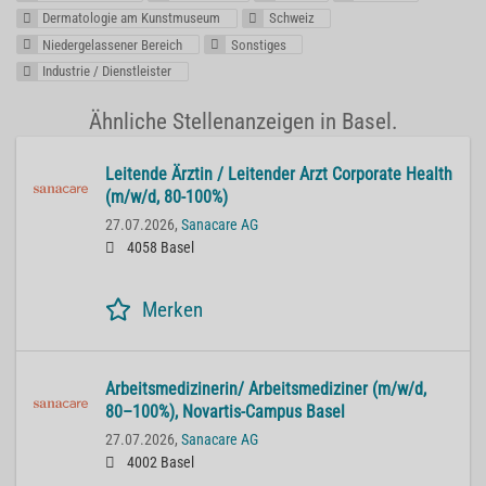
Dermatologie am Kunstmuseum
Schweiz
Niedergelassener Bereich
Sonstiges
Industrie / Dienstleister
Ähnliche Stellenanzeigen in Basel.
Lei­ten­de Ärz­tin / Lei­ten­der Arzt Cor­po­ra­te He­alth
(m/w/d, 80-100%)
27.07.2026,
Sanacare AG
4058 Basel
Merken
Ar­beits­me­di­zi­ne­rin/ Ar­beits­me­di­zi­ner (m/w/d,
80–100%), No­var­tis-Cam­pus Basel
27.07.2026,
Sanacare AG
4002 Basel